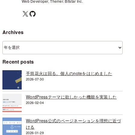
Web Developer, Themer. Bitstar Inc.
X
GitHub
Archives
ア
ー
カ
Recent posts
イ
ブ
手筒花火は回る。個人のnoteをはじめました
2026-07-30
WordPressテーマに欲しかった機能を実装した
2026-02-04
WordPress公式のページネーションを理想に近づ
ける
2026-01-29