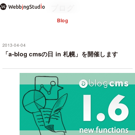
本
ブログ
文
ま
Blog
Home
ホーム
で
About
私について
ス
note
キ
ッ
2013-04-04
未分類
プ
「a-blog cmsの日 in 札幌」を開催します
過去のブログ
お問い合わせ
プライバシーポリシー
WordPressテーマ mosir
✕ メニューを閉じる