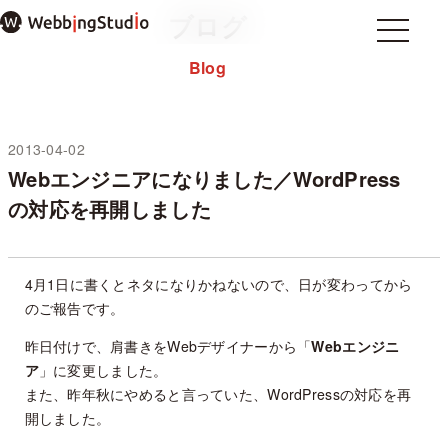
本
ブログ
文
Menu
Menu
ま
Blog
Home
ホーム
で
About
私について
ス
note
キ
ッ
2013-04-02
未分類
プ
Webエンジニアになりました／WordPress
過去のブログ
の対応を再開しました
お問い合わせ
プライバシーポリシー
WordPressテーマ mosir
4月1日に書くとネタになりかねないので、日が変わってから
のご報告です。
✕ メニューを閉じる
昨日付けで、肩書きをWebデザイナーから「
Webエンジニ
ア
」に変更しました。
また、昨年秋にやめると言っていた、WordPressの対応を再
開しました。