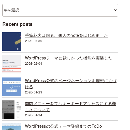
ア
ー
カ
Recent posts
イ
ブ
手筒花火は回る。個人のnoteをはじめました
2026-07-30
WordPressテーマに欲しかった機能を実装した
2026-02-04
WordPress公式のページネーションを理想に近づ
ける
2026-01-29
開閉メニューをフルキーボードアクセスにする難
しさについて
2026-01-24
WordPressの公式テーマ登録までのToDo