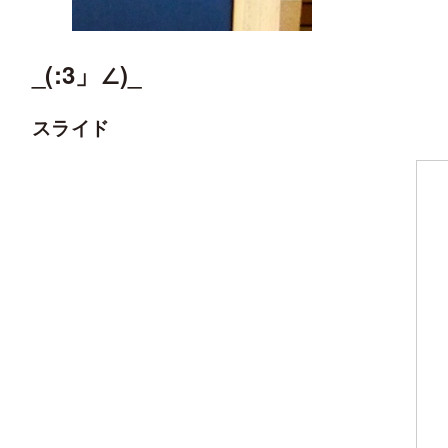
_(:3」∠)_
スライド