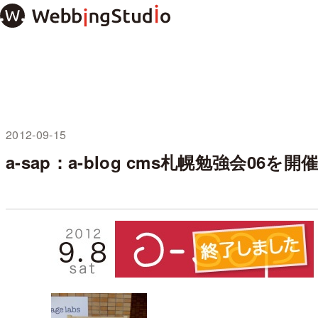
本
文
ま
で
ス
キ
ッ
プ
2012-09-15
未分類
a-sap：a-blog cms札幌勉強会06を