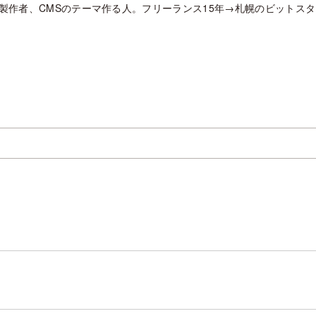
製作者、CMSのテーマ作る人。フリーランス15年→札幌のビットス