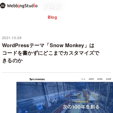
本
ブログ
文
ま
Blog
で
ス
キ
ッ
2021-10-28
未分類
プ
WordPressテーマ「Snow Monkey」は
コードを書かずにどこまでカスタマイズで
きるのか