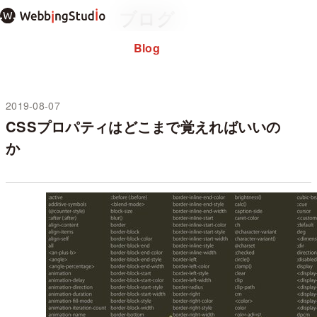
本
ブログ
文
ま
Blog
Home
ホーム
で
About
私につ
ス
note
キ
ッ
2019-08-07
未分類
プ
CSSプロパティはどこまで覚えればいいの
過去のブログ
か
お問い合わせ
プライバシーポ
WordPressテーマ
✕ メニュー