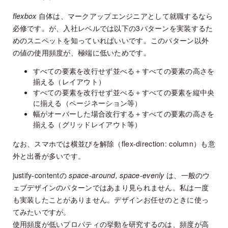
flexbox
自体は、マークアップエンジニアとして就職するなら
必修です。が、入社レベルでは以下の3パターンを実装するた
めのスニペットを知っていればいいです。このパターン以外
の値の使用頻度が、極端に低いためです。
すべての要素を改行せず並べる＋すべての要素の高さを
揃える（レイアウト）
すべての要素を改行せず並べる＋すべての要素を縦中央
に揃える（ページネーション等）
幅がオーバーした場合改行する＋すべての要素の高さを
揃える（グリッドレイアウト等）
なお、スマホでは横並びを解除（flex-direction: column）も意
外と出番が多いです。
justify-contentの
space-around, space-evenly
は、一般のウ
ェブデザインのパターンではあまり見られません。私は一度
も実装したことがありません。デザインお任せのときに使っ
てみたいですが。
使用頻度が低いプロパティの挙動を研究するのは、頻度が高