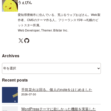
うぇびん
愛知県豊橋市に住んでいる、荒ぶるウェブおばさん。Web製
作者、CMSのテーマ作る人。フリーランス15年→札幌のビ
ットスター所属。
Web Developer, Themer. Bitstar Inc.
X
GitHub
Archives
ア
ー
カ
Recent posts
イ
ブ
手筒花火は回る。個人のnoteをはじめました
2026-07-30
WordPressテーマに欲しかった機能を実装した