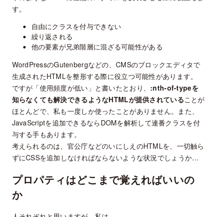
す。
自由にクラスを付与できない
繰り返される
他の要素が兄弟階層に混ざる可能性がある
WordPressのGutenbergなどの、CMSのブロックエディタで
生成されたHTMLを整形する際に役立つ可能性があります。
ですが「使用頻度が低い」と書いたとおり、
:nth-of-typeを
知らなくても解決できるようなHTMLが提供されている
ことが
ほとんどで、私も一度しか使ったことがありません。また、
JavaScriptを追加できるならDOMを解析して連番クラスを付
与する手もあります。
考えられるのは、官公庁などのいにしえのHTMLを、一切触ら
ずにCSSを追加しなければならないような状況でしょうか…
プロパティはどこまで覚えればいいの
か
人それぞれと思いますが…私は