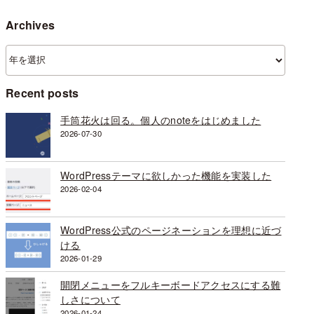
Archives
ア
ー
カ
Recent posts
イ
ブ
手筒花火は回る。個人のnoteをはじめました
2026-07-30
WordPressテーマに欲しかった機能を実装した
2026-02-04
WordPress公式のページネーションを理想に近づ
ける
2026-01-29
開閉メニューをフルキーボードアクセスにする難
しさについて
2026-01-24