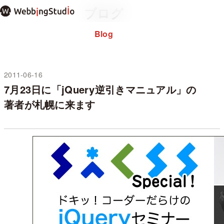
本
ブログ
文
ま
Blog
Home
ホーム
で
About
私について
ス
note
キ
ッ
2011-06-16
未分類
プ
7月23日に「jQuery逆引きマニュアル」の
過去のブログ
著者が札幌に来ます
お問い合わせ
プライバシーポリシー
WordPressテーマ mosir
✕ メニューを閉じる