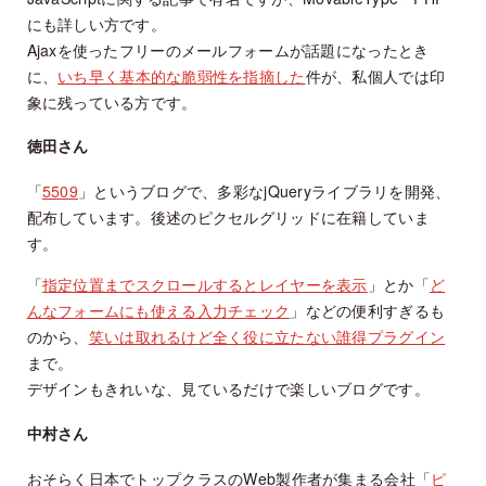
にも詳しい方です。
Ajaxを使ったフリーのメールフォームが話題になったとき
に、
いち早く基本的な脆弱性を指摘した
件が、私個人では印
象に残っている方です。
徳田さん
「
5509
」というブログで、多彩なjQueryライブラリを開発、
配布しています。後述のピクセルグリッドに在籍していま
す。
「
指定位置までスクロールするとレイヤーを表示
」とか「
ど
んなフォームにも使える入力チェック
」などの便利すぎるも
のから、
笑いは取れるけど全く役に立たない誰得プラグイン
まで。
デザインもきれいな、見ているだけで楽しいブログです。
中村さん
おそらく日本でトップクラスのWeb製作者が集まる会社「
ピ