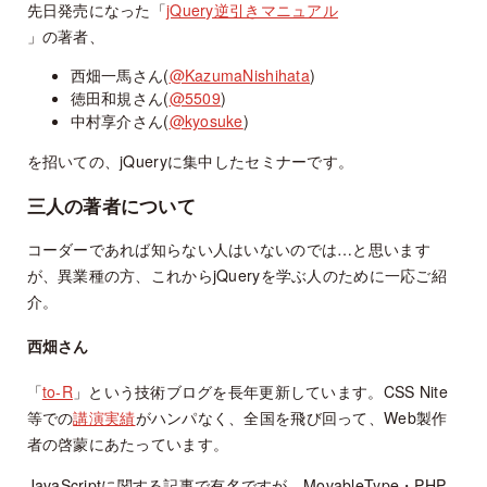
先日発売になった「
jQuery逆引きマニュアル
」の著者、
西畑一馬さん(
@KazumaNishihata
)
徳田和規さん(
@5509
)
中村享介さん(
@kyosuke
)
を招いての、jQueryに集中したセミナーです。
三人の著者について
コーダーであれば知らない人はいないのでは…と思います
が、異業種の方、これからjQueryを学ぶ人のために一応ご紹
介。
西畑さん
「
to-R
」という技術ブログを長年更新しています。CSS Nite
等での
講演実績
がハンパなく、全国を飛び回って、Web製作
者の啓蒙にあたっています。
JavaScriptに関する記事で有名ですが、MovableType・PHP