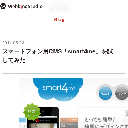
本
ブログ
文
ま
Blog
Home
ホーム
で
About
私について
ス
note
キ
ッ
2011-05-23
未分類
プ
スマートフォン用CMS「smart4me」を試
過去のブログ
してみた
お問い合わせ
プライバシーポリシー
WordPressテーマ mosir
✕ メニューを閉じる