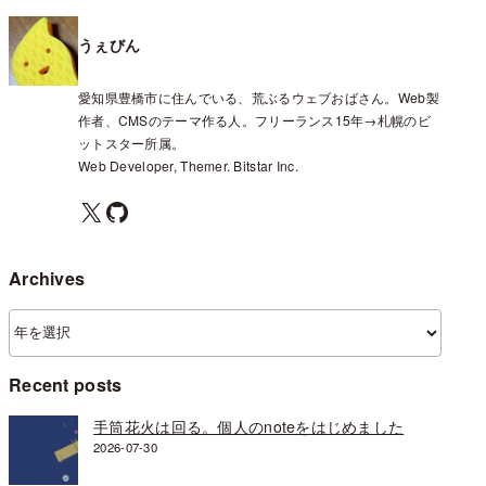
うぇびん
愛知県豊橋市に住んでいる、荒ぶるウェブおばさん。Web製
作者、CMSのテーマ作る人。フリーランス15年→札幌のビ
ットスター所属。
Web Developer, Themer. Bitstar Inc.
X
GitHub
Archives
ア
ー
カ
Recent posts
イ
ブ
手筒花火は回る。個人のnoteをはじめました
2026-07-30