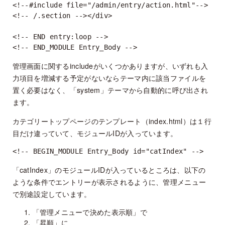
<!--#include file="/admin/entry/action.html"-->

<!-- /.section --></div>

<!-- END entry:loop -->

<!-- END_MODULE Entry_Body -->
管理画面に関するincludeがいくつかありますが、いずれも入
力項目を増減する予定がないならテーマ内に該当ファイルを
置く必要はなく、「system」テーマから自動的に呼び出され
ます。
カテゴリートップページのテンプレート（index.html）は１行
目だけ違っていて、モジュールIDが入っています。
<!-- BEGIN_MODULE Entry_Body id="catIndex" -->
「catIndex」のモジュールIDが入っているところは、以下の
ような条件でエントリーが表示されるように、管理メニュー
で別途設定しています。
「管理メニューで決めた表示順」で
「昇順」に