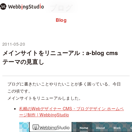
本
ブログ
文
ま
Blog
Home
ホーム
で
About
私について
ス
note
キ
ッ
2011-05-20
未分類
プ
メインサイトをリニューアル：a-blog cms
過去のブログ
テーマの見直し
お問い合わせ
プライバシーポリシー
WordPressテーマ mosir
ブログに書きたいことやりたいことが多く困っている、今日
この頃です。
✕ メニューを閉じる
メインサイトをリニューアルしました。
札幌のWebデザイナー CMS・ブログデザイン ホームペ
ージ制作 | WebbingStudio