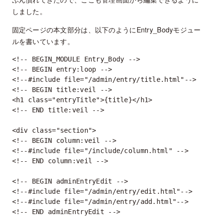
しました。
固定ページの本文部分は、以下のようにEntry_Bodyモジュー
ルを書いています。
<!-- BEGIN_MODULE Entry_Body -->

<!-- BEGIN entry:loop -->

<!--#include file="/admin/entry/title.html"-->

<!-- BEGIN title:veil -->

<h1 class="entryTitle">{title}</h1>

<!-- END title:veil -->

<div class="section">

<!-- BEGIN column:veil -->

<!--#include file="/include/column.html" -->

<!-- END column:veil -->

<!-- BEGIN adminEntryEdit -->

<!--#include file="/admin/entry/edit.html"-->

<!--#include file="/admin/entry/add.html"-->

<!-- END adminEntryEdit -->
