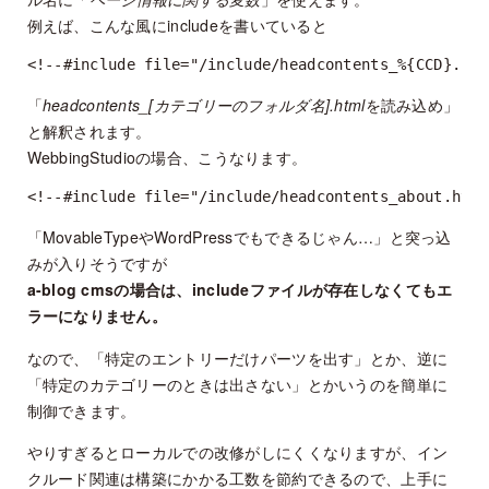
例えば、こんな風にincludeを書いていると
<!--#include file="/include/headcontents_%{CCD}.htm
「
headcontents_[カテゴリーのフォルダ名].html
を読み込め」
と解釈されます。
WebbingStudioの場合、こうなります。
<!--#include file="/include/headcontents_about.html
「MovableTypeやWordPressでもできるじゃん…」と突っ込
みが入りそうですが
a-blog cmsの場合は、includeファイルが存在しなくてもエ
ラーになりません。
なので、「特定のエントリーだけパーツを出す」とか、逆に
「特定のカテゴリーのときは出さない」とかいうのを簡単に
制御できます。
やりすぎるとローカルでの改修がしにくくなりますが、イン
クルード関連は構築にかかる工数を節約できるので、上手に