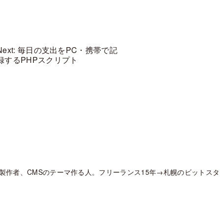
Next: 毎日の支出をPC・携帯で記
録するPHPスクリプト
製作者、CMSのテーマ作る人。フリーランス15年→札幌のビットス