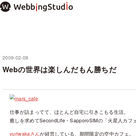
本
文
ま
で
ス
キ
ッ
プ
2009-02-08
未分類
Webの世界は楽しんだもん勝ちだ
仕事が詰まってて、ほとんど自宅に引きこもる生活。
癒しを求めてSecondLife・SapporoSIMの「火星人
yuriwakaさん
が経営している、期間限定の空中カフェ。