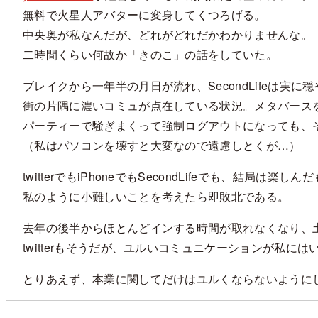
無料で火星人アバターに変身してくつろげる。
中央奥が私なんだが、どれがどれだかわかりませんな。
二時間くらい何故か「きのこ」の話をしていた。
ブレイクから一年半の月日が流れ、SecondLifeは実に
街の片隅に濃いコミュが点在している状況。メタバース
パーティーで騒ぎまくって強制ログアウトになっても、
（私はパソコンを壊すと大変なので遠慮しとくが…）
twitterでもiPhoneでもSecondLifeでも、結局は楽
私のように小難しいことを考えたら即敗北である。
去年の後半からほとんどインする時間が取れなくなり、
twitterもそうだが、ユルいコミュニケーションが私に
とりあえず、本業に関してだけはユルくならないように