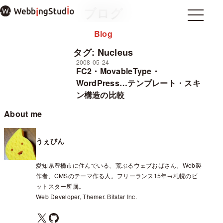
本
ブログ
文
Menu
Menu
ま
Blog
Home
ホーム
で
About
私について
ス
タグ:
Nucleus
note
キ
2008-05-24
FC2・MovableType・
ッ
プ
WordPress…テンプレート・スキ
過去のブログ
ン構造の比較
お問い合わせ
プライバシーポリシー
About me
WordPressテーマ mosir
うぇびん
✕ メニューを閉じる
愛知県豊橋市に住んでいる、荒ぶるウェブおばさん。Web製
作者、CMSのテーマ作る人。フリーランス15年→札幌のビ
ットスター所属。
Web Developer, Themer. Bitstar Inc.
X
GitHub