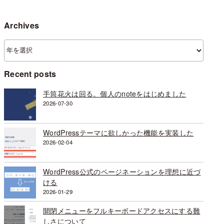
Archives
ア
ー
カ
Recent posts
イ
ブ
手筒花火は回る。個人のnoteをはじめました
2026-07-30
WordPressテーマに欲しかった機能を実装した
2026-02-04
WordPress公式のページネーションを理想に近づ
ける
2026-01-29
開閉メニューをフルキーボードアクセスにする難
しさについて