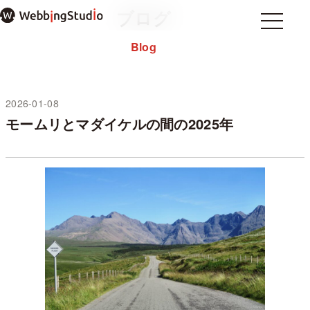
本
ブログ
文
Menu
Menu
ま
Blog
Home
ホーム
で
About
私について
ス
note
キ
ッ
2026-01-08
未分類
プ
モームリとマダイケルの間の2025年
過去のブログ
お問い合わせ
プライバシーポリシー
WordPressテーマ mosir
✕ メニューを閉じる