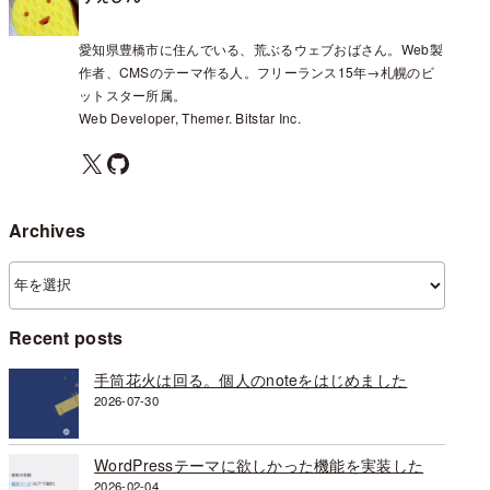
愛知県豊橋市に住んでいる、荒ぶるウェブおばさん。Web製
作者、CMSのテーマ作る人。フリーランス15年→札幌のビ
ットスター所属。
Web Developer, Themer. Bitstar Inc.
X
GitHub
Archives
ア
ー
カ
Recent posts
イ
ブ
手筒花火は回る。個人のnoteをはじめました
2026-07-30
WordPressテーマに欲しかった機能を実装した
2026-02-04