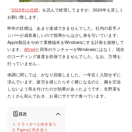
「
2025年の目標
」を読んで絶望してますが、2026年も宜しく
お願い致します。
昨年の目標は、あまり達成できませんでした。社内の若手メ
ンバーが成長著しいので指導からは少し身を引いています。
Apple製品をやめて業務端末をWindowsにする計画も頓挫して
います。
Alfred
と同等のランチャーがWindowsにはなく、現在
のコーディング速度を担保できませんでした。なお、万博も
行っていません…
体調に関しては、かなり回復しました。一年近く入院せずに
済んでいます。疲労を感じたらすぐ横になるのと、腕を圧迫
しないよう気を付けたのが効果があったようです。生野菜を
たくさん刻んでおき、お昼にザクザク食べています。
目次
トラッカーと向き合う
Figmaと向き合う