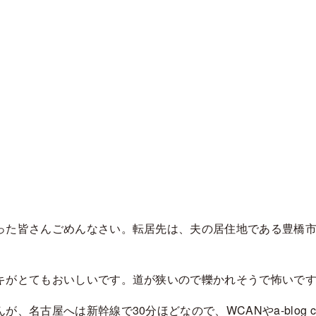
った皆さんごめんなさい。転居先は、夫の居住地である豊橋
キがとてもおいしいです。道が狭いので轢かれそうで怖いで
古屋へは新幹線で30分ほどなので、WCANやa-blog cms 