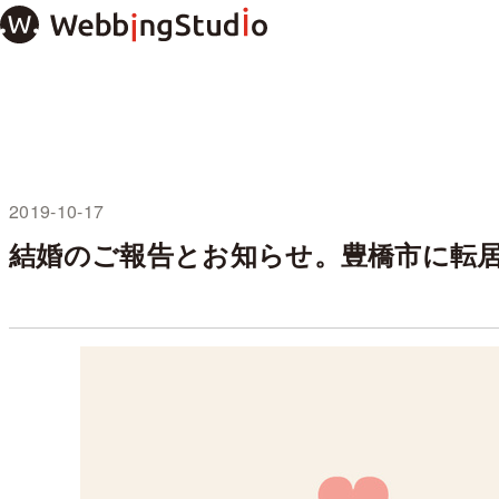
本
文
ま
で
ス
キ
ッ
プ
2019-10-17
未分類
結婚のご報告とお知らせ。豊橋市に転