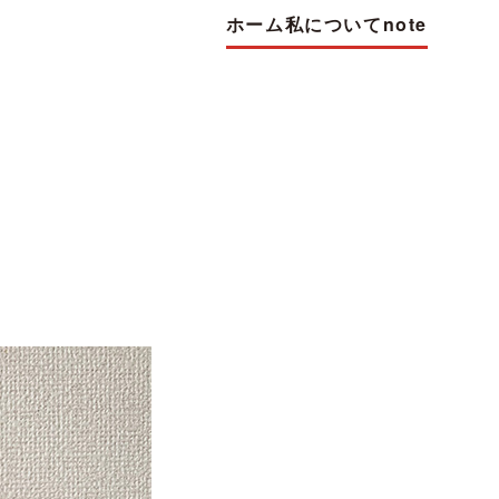
ホーム
私について
note