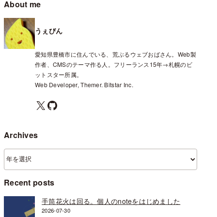
About me
うぇびん
愛知県豊橋市に住んでいる、荒ぶるウェブおばさん。Web製
作者、CMSのテーマ作る人。フリーランス15年→札幌のビ
ットスター所属。
Web Developer, Themer. Bitstar Inc.
X
GitHub
Archives
ア
ー
カ
Recent posts
イ
ブ
手筒花火は回る。個人のnoteをはじめました
2026-07-30