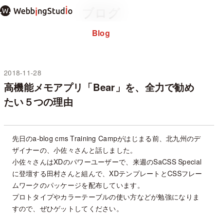
本
ブログ
文
ま
Blog
Home
ホーム
で
About
私につ
ス
note
キ
ッ
2018-11-28
未分類
プ
高機能メモアプリ「Bear」を、全力で勧め
過去のブログ
たい５つの理由
お問い合わせ
プライバシーポ
WordPressテーマ
先日のa-blog cms Training Campがはじまる前、北九州のデ
ザイナーの、小佐々さんと話しました。
✕ メニュー
小佐々さんはXDのパワーユーザーで、来週のSaCSS Special
に登壇する田村さんと組んで、XDテンプレートとCSSフレー
ムワークのパッケージを配布しています。
プロトタイプやカラーテーブルの使い方などが勉強になりま
すので、ぜひゲットしてください。