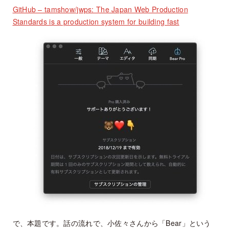
GitHub – tamshow/jwps: The Japan Web Production
Standards is a production system for building fast
で、本題です。話の流れで、小佐々さんから「Bear」という