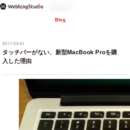
本
ブログ
文
ま
Blog
で
ス
キ
ッ
2017-03-01
未分類
プ
タッチバーがない、新型MacBook Proを購
入した理由