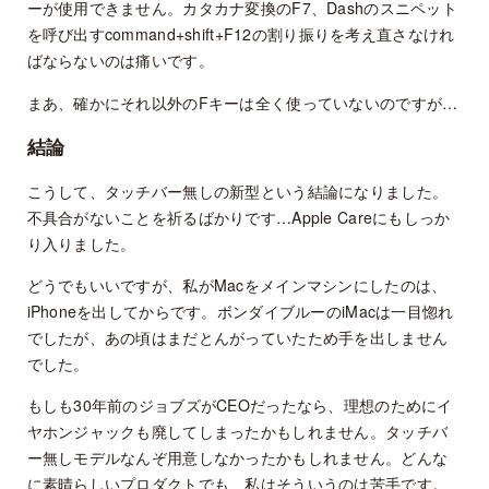
ーが使用できません。カタカナ変換のF7、Dashのスニペット
を呼び出すcommand+shift+F12の割り振りを考え直さなけれ
ばならないのは痛いです。
まあ、確かにそれ以外のFキーは全く使っていないのですが…
結論
こうして、タッチバー無しの新型という結論になりました。
不具合がないことを祈るばかりです…Apple Careにもしっか
り入りました。
どうでもいいですが、私がMacをメインマシンにしたのは、
iPhoneを出してからです。ボンダイブルーのiMacは一目惚れ
でしたが、あの頃はまだとんがっていたため手を出しません
でした。
もしも30年前のジョブズがCEOだったなら、理想のためにイ
ヤホンジャックも廃してしまったかもしれません。タッチバ
ー無しモデルなんぞ用意しなかったかもしれません。どんな
に素晴らしいプロダクトでも、私はそういうのは苦手です。