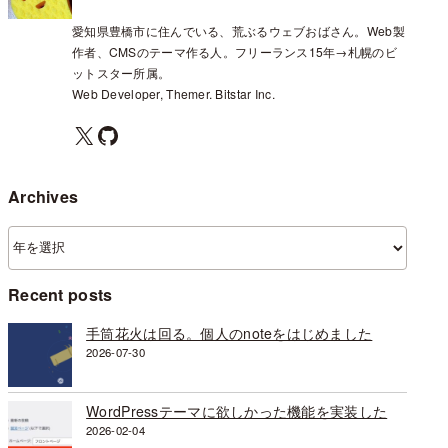
愛知県豊橋市に住んでいる、荒ぶるウェブおばさん。Web製
作者、CMSのテーマ作る人。フリーランス15年→札幌のビ
ットスター所属。
Web Developer, Themer. Bitstar Inc.
X
GitHub
Archives
ア
ー
カ
Recent posts
イ
ブ
手筒花火は回る。個人のnoteをはじめました
2026-07-30
WordPressテーマに欲しかった機能を実装した
2026-02-04