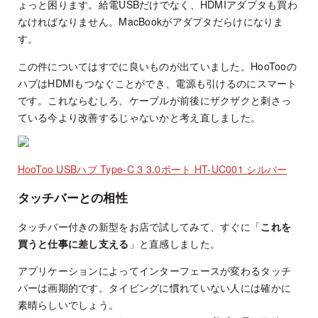
ょっと困ります。給電USBだけでなく、HDMIアダプタも買わ
なければなりません。MacBookがアダプタだらけになりま
す。
この件についてはすでに良いものが出ていました。HooTooの
ハブはHDMIもつなぐことができ、電源も引けるのにスマート
です。これならむしろ、ケーブルが前後にザクザクと刺さっ
ている今より改善するじゃないかと考え直しました。
HooToo USBハブ Type-C 3 3.0ポート HT-UC001 シルバー
タッチバーとの相性
タッチバー付きの新型をお店で試してみて、すぐに「
これを
買うと仕事に差し支える
」と直感しました。
アプリケーションによってインターフェースが変わるタッチ
バーは画期的です。タイピングに慣れていない人には確かに
素晴らしいでしょう。