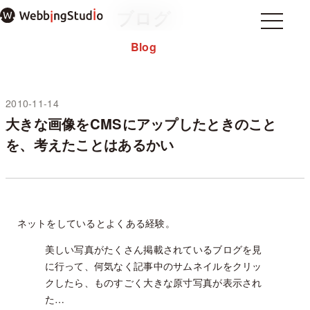
本
ブログ
文
Menu
Menu
ま
Blog
Home
ホーム
で
About
私について
ス
note
キ
ッ
2010-11-14
未分類
プ
大きな画像をCMSにアップしたときのこと
過去のブログ
を、考えたことはあるかい
お問い合わせ
プライバシーポリシー
WordPressテーマ mosir
ネットをしているとよくある経験。
✕ メニューを閉じる
美しい写真がたくさん掲載されているブログを見
に行って、何気なく記事中のサムネイルをクリッ
クしたら、ものすごく大きな原寸写真が表示され
た…