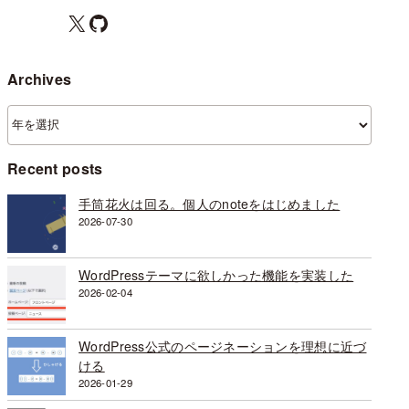
X
GitHub
Archives
ア
ー
カ
Recent posts
イ
ブ
手筒花火は回る。個人のnoteをはじめました
2026-07-30
WordPressテーマに欲しかった機能を実装した
2026-02-04
WordPress公式のページネーションを理想に近づ
ける
2026-01-29