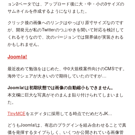
ョン2ベータでは、アップロード後に大・中・小の3サイズの
サムネイルを作成するようになりました。
クリック後の画像へのリンクはやっぱり原寸サイズなのです
が、開発元が私のTwitterのつぶやきを聞いて対応を検討して
くれるそうなので、次のバージョンでは限界値が実装される
かもしれません。
Joomla!
最近改めて勉強をはじめた、中0大規模案件向けのCMSです。
海外でシェアが大きいので期待していたのですが…
Joomla!は初期状態では画像の自動縮小もできません。
本文欄に巨大な写真がそのまんま貼り付けられてしまいまし
た。
TinyMCE
をエディタに採用してる時点でだめだろJK…
どうもJoomla!は、有志のプラグインを組み合わせることで真
価を発揮するタイプらしく、いくつか公開されている画像管