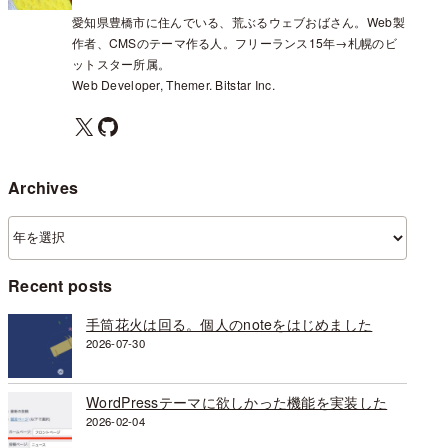
愛知県豊橋市に住んでいる、荒ぶるウェブおばさん。Web製
作者、CMSのテーマ作る人。フリーランス15年→札幌のビ
ットスター所属。
Web Developer, Themer. Bitstar Inc.
X
GitHub
Archives
ア
ー
カ
Recent posts
イ
ブ
手筒花火は回る。個人のnoteをはじめました
2026-07-30
WordPressテーマに欲しかった機能を実装した
2026-02-04