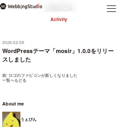
本
活動記録
文
Menu
Menu
ま
Activity
Home
ホーム
で
About
私について
ス
note
キ
ッ
2026-02-08
プ
WordPressテーマ「mosir」1.0.0をリリー
過去のブログ
スしました
お問い合わせ
プライバシーポリシー
WordPressテーマ mosir
前: ロゴのファビコンが新しくなりました
一覧へもどる
✕ メニューを閉じる
About me
うぇびん