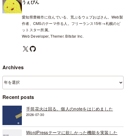
うぇびん
愛知県豊橋市に住んでいる、荒ぶるウェブおばさん。Web製
作者、CMSのテーマ作る人。フリーランス15年→札幌のビ
ットスター所属。
Web Developer, Themer. Bitstar Inc.
X
GitHub
Archives
ア
ー
カ
Recent posts
イ
ブ
手筒花火は回る。個人のnoteをはじめました
2026-07-30
WordPressテーマに欲しかった機能を実装した