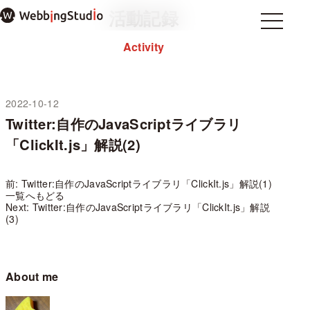
本
活動記録
文
Menu
Menu
ま
Activity
Home
ホーム
で
About
私について
ス
note
キ
ッ
2022-10-12
プ
Twitter:自作のJavaScriptライブラリ
過去のブログ
「ClickIt.js」解説(2)
お問い合わせ
プライバシーポリシー
WordPressテーマ mosir
前: Twitter:自作のJavaScriptライブラリ「ClickIt.js」解説(1)
一覧へもどる
Next: Twitter:自作のJavaScriptライブラリ「ClickIt.js」解説
(3)
✕ メニューを閉じる
About me