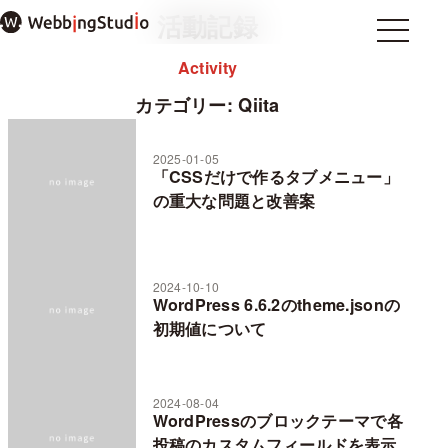
本
活動記録
文
Menu
Menu
ま
Activity
Home
ホーム
で
About
私について
ス
カテゴリー:
Qiita
note
キ
ッ
2025-01-05
プ
「CSSだけで作るタブメニュー」
過去のブログ
の重大な問題と改善案
お問い合わせ
プライバシーポリシー
WordPressテーマ mosir
2024-10-10
WordPress 6.6.2のtheme.jsonの
初期値について
✕ メニューを閉じる
2024-08-04
WordPressのブロックテーマで各
投稿のカスタムフィールドを表示